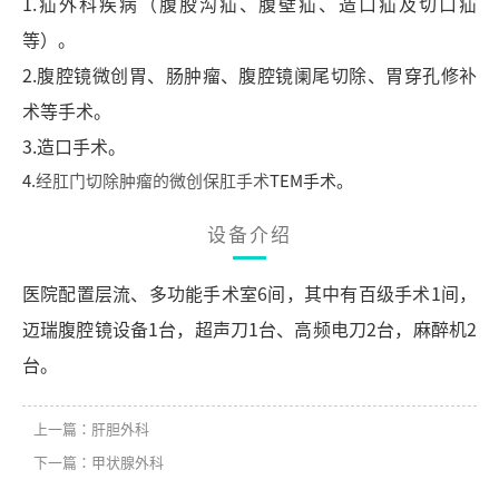
1.疝外科疾病（腹股沟疝、腹壁疝、造口疝及切口疝
等）。
2.腹腔镜微创胃、肠肿瘤、腹腔镜阑尾切除、胃穿孔修补
术等手术。
3.造口手术。
4.
经肛门切除肿瘤的微创保肛手术
TEM手术。
设备介绍
医院配置层流、多功能手术室6间，其中有百级手术1间，
迈瑞腹腔镜设备1台，超声刀1台、高频电刀2台，麻醉机2
台。
上一篇：肝胆外科
下一篇：甲状腺外科