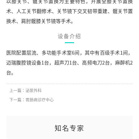
以膝关节、髋关节置换为主要特色，开展全膝关节置换
术、人工关节翻修术、关节镜下交叉韧带重建、髋关节置
换术、肩肘髋膝关节镜等手术。
设备介绍
医院配置层流、多功能手术室6间，其中有百级手术1间，
迈瑞腹腔镜设备1台，超声刀1台、高频电刀2台，麻醉机2
台。
上一篇：泌尿外科
下一篇：胃肠病诊疗中心
知名专家