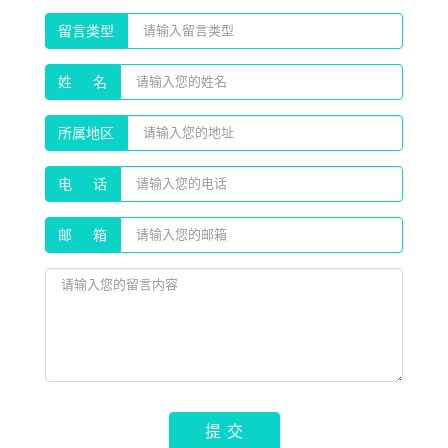
留言类型
姓 名
所属地区
电 话
邮 箱
提 交